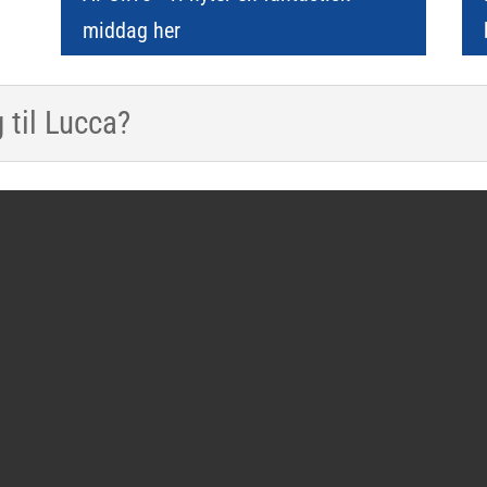
middag her
til Lucca?