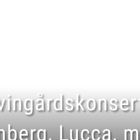
Home
Signature Act
 vingårdskonser
enberg, Lucca, m