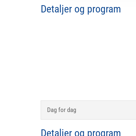
Detaljer og program
Høydepunkter inkluderer en stemningsfull vi
Lillo-Stenberg, kun for våre gjester, på en sjar
åsene rundt Lucca med vinsmaking og middag, en
i historiske Lucca med stopp langs veien for å s
vin m.m., flott vingårdsbesøk med kjelleromvis
retters gourmetmiddag på en av Luccas beste r
antikk vinkjeller kåret til en av Italias tre
hyggelig uformell pizzakveld.
Dag for dag
Detaljer og program