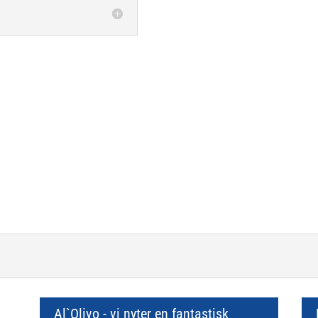
Eksklusiv konsert med få gjester
Lucca Toscana
Fre 9 - man 12 September 2022
Fra € 1150 pr. person
Al`Olivo - vi nyter en fantastisk