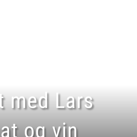
ivities
Trips
Events
Corporate Retreat
t med Lars
at og vin