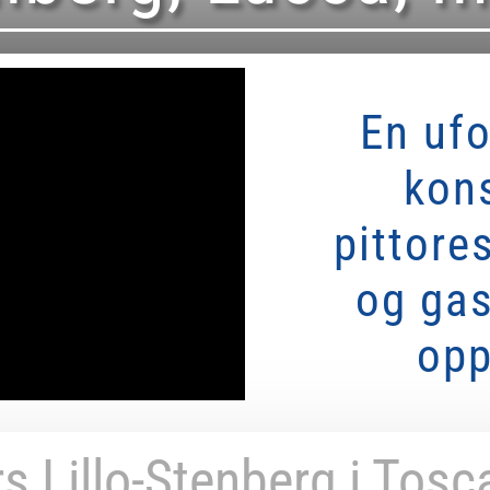
En uf
kons
pittore
og ga
opp
s Lillo-Stenberg i Tos