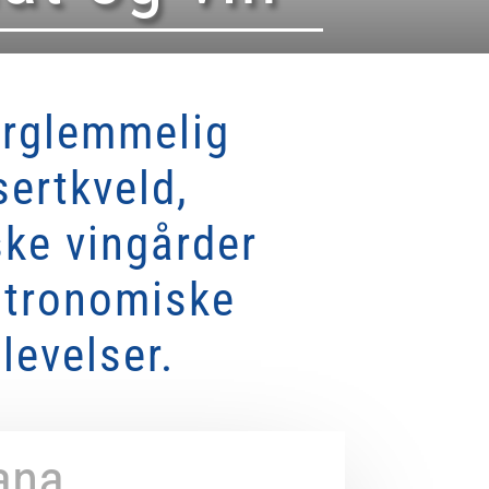
orglemmelig
ertkveld,
ske vingårder
stronomiske
levelser.
cana