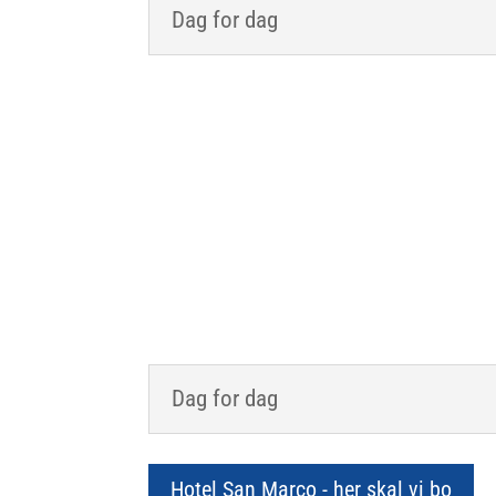
Dag for dag




Dag for dag
Hotel San Marco - her skal vi bo