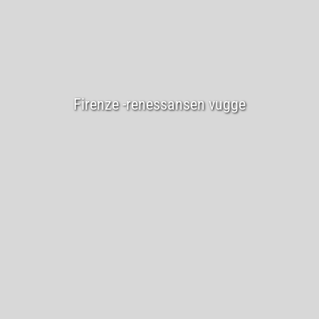
Firenze -renessansen vugge