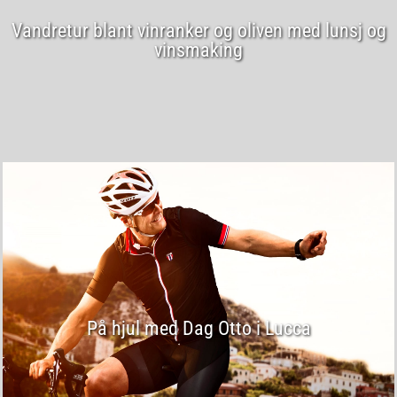
Vandretur blant vinranker og oliven med lunsj og
vinsmaking
På hjul med Dag Otto i Lucca