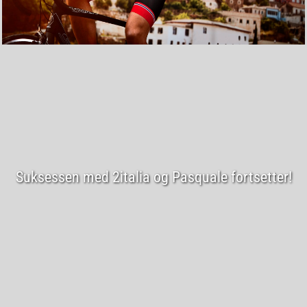
Suksessen med 2italia og Pasquale fortsetter!