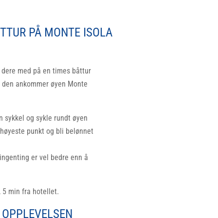
Home
Signature Act
OTTUR PÅ MONTE ISOLA
ar dere med på en times båttur
ør den ankommer øyen Monte
 en sykkel og sykle rundt øyen
 høyeste punkt og bli belønnet
ingenting er vel bedre enn å
, 5 min fra hotellet.
 OPPLEVELSEN