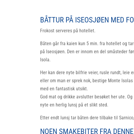
BÅTTUR PÅ ISEOSJØEN MED F
Frokost serveres på hotellet.
Båten går fra kaien kun 5 min. fra hotellet og t
på Iseosjøen. Den er innom en del småsteder f
Isola.
Her kan dere nyte bilfrie veier, rusle rundt, leie
eller om man er sprek nok, bestige Monte Isolas
med en fantastisk utsikt.
God mat og drikke avslutter besøket her ute. Og 
nyte en herlig lunsj på et slikt sted.
Etter endt lunsj tar båten dere tilbake til Sarnico
NOEN SMAKEBITER FRA DENNE