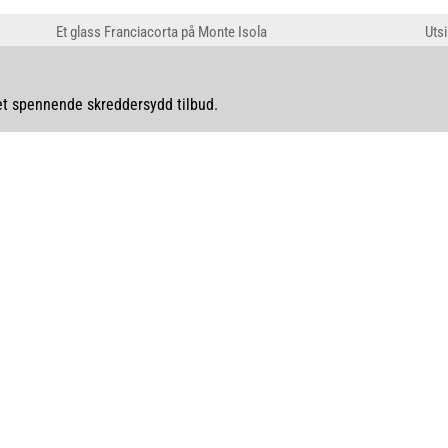
Et glass Franciacorta på Monte Isola
Utsi
 et spennende skreddersydd tilbud.
Kristin Walton og Kåre Myhre
Vittorio Emanuele II, 23. 55100 Lucca, Italia