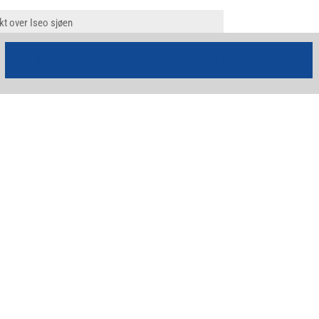
kt over Iseo sjøen
Tilbake til mat og vin ISEO og Franciacorta