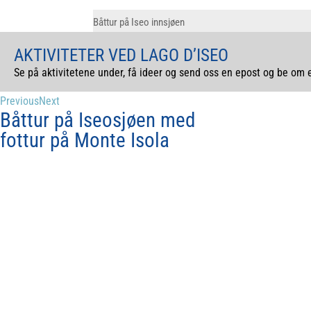
Båttur på Iseo innsjøen
AKTIVITETER VED LAGO D’ISEO
Se på aktivitetene under, få ideer og send oss en epost og be om
Previous
Next
Båttur på Iseosjøen med
fottur på Monte Isola
Dagstur til Verona med