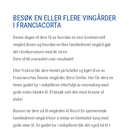
BESØK EN ELLER FLERE VINGÅRDER
I FRANCIACORTA
Denne dagen vil dere få se hvordan en stor kommersiell
vingård drives og hvordan en liten familiedrevet vingård gjør
det i konkurransen med de store.
Dere vil bli overasket over resultatet!
Etter frokost blir dere hentet på hotellet og kjørt til en av
Franciacortas fineste vingårder, Bersi Serlini. Her får dere en
times guidet tur i vinkjelleren etterfulgt av vinsmaking med
gode oster/skinke til. Et besøk selv den mest kresne vil
elske!
Bussen tar dere så til vingården Al Rocol En sjarmerende
familiedrevet vingård hvor vi inntar en himmelsk lunsj med
gode viner til. En guidet tur i vinkjelleren blir det også tid til +